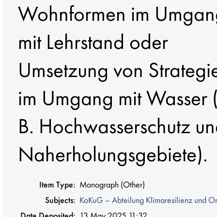
Wohnformen im Umgan
mit Lehrstand oder
Umsetzung von Strategi
im Umgang mit Wasser (
B. Hochwasserschutz u
Naherholungsgebiete).
Item Type:
Monograph (Other)
Subjects:
KoKuG – Abteilung Klimaresilienz und O
Date Deposited:
13 May 2025 11:32